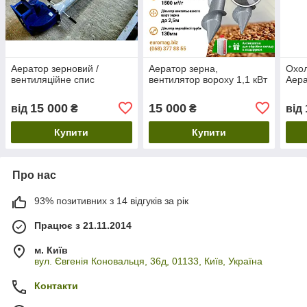
Аератор зерновий /
Аератор зерна,
Охол
вентиляційне спис
вентилятор вороху 1,1 кВт
Аера
15 000
15 000
від
₴
₴
від
Купити
Купити
Про нас
93% позитивних з 14 відгуків за рік
Працює з 21.11.2014
м. Київ
вул. Євгенія Коновальця, 36д, 01133, Київ, Україна
Контакти