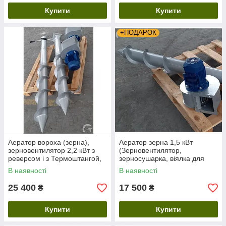
Купити
Купити
+ПОДАРОК
Аератор вороха (зерна),
Аератор зерна 1,5 кВт
зерновентилятор 2,2 кВт з
(Зерновентилятор,
реверсом і з Термоштангой,
зерносушарка, віялка для
220 Вт
зерна). 220 Вт
В наявності
В наявності
25 400
17 500
₴
₴
Купити
Купити