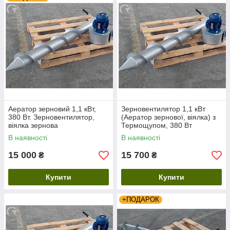
вашого елеватора.
Менеджери компанії відправлять вам аератор в будь-
який регіон України.
Можлива оплата при отриманні
Замовити і проконсультуватися можна за телефоном
068 377 88 55
Аератор зерновий 1,1 кВт,
Зерновентилятор 1,1 кВт
380 Вт. Зерновентилятор,
(Аератор зернової, віялка) з
віялка зернова
Термощупом, 380 Вт
В наявності
В наявності
15 000
15 700
₴
₴
Купити
Купити
+ПОДАРОК