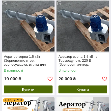
Аератор зерна 1,5 кВт
Аератор зерна 1,5 кВт з
(Зерновентилятор,
Термощупом, 220 Вт
зерносушарка, віялка для
(Зерновентилятор,
зерна) з Термоштангой, 220
зерносушарка, віялка для
В наявності
В наявності
Вт
зерна)
19 000
20 000
₴
₴
Купити
Купити
+ПОДАРОК