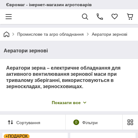
Євромаг - інернет-магазин агротоварів
Промислове та агро обладнання
Аератори зернові
Аератори зернові
Аератори зерна – електричне обладнання для
активного вентилювання зернової маси при
тривалому зберіганні, використовуються в
зерноскладах, зерносховищах.
Аератор для зерна застосовується для збереження
Показати все
якості зернових, олійних бобових культур при передачі
партії і протягом багатомісячного зберігання.
Сортування
0
Фільтри
Магазин «euromag.biz» багато років спеціалізується
на продажу зерновентиляторов і допоможе вам
підібрати аератор, який оптимально підійде для
+ПОДАРОК