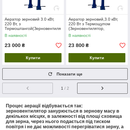
Аератор зерновий 3.0 кВт,
Аератор зерновий,3.0 кВт,
220 Вт, з
220 Вт з Термощупом
Термоштангой(Зерновентиля
(Зерновентилятор,
тор, зерносушарка, віялка
зерносушарка, віялка для
В наявності
В наявності
для зерна)
зерна)
23 000
23 800
₴
₴
Купити
Купити
Показати ще
1
/ 2
Процес аерації відбувається так:
зерновентилятор занурюється в зернову масу в
декількох місцях, в залежності від площі сховища
для зерна, через нього подається під тиском
повітря і не дає можливості перегріватися зерну, а