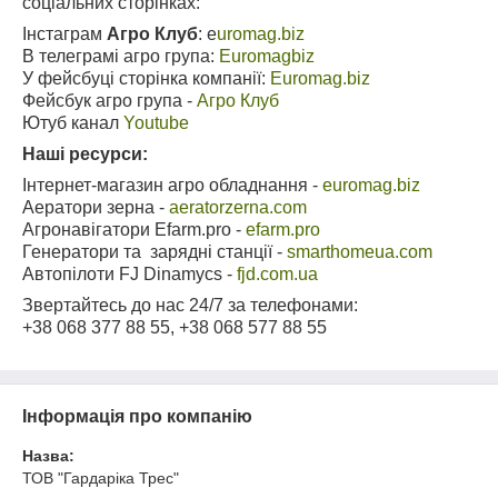
соціальних сторінках:
Інстаграм
Агро Клуб
: e
uromag.biz
В телеграмі агро група:
Euromagbiz
У фейсбуці сторінка компанії:
Euromag.biz
Фейсбук агро група -
Агро Клуб
Ютуб канал
Youtube
Наші ресурси:
Інтернет-магазин агро обладнання -
euromag.biz
Аератори зерна -
aeratorzerna.com
Агронавігатори
Efarm.pro
-
efarm.pro
Генератори та зарядні станції -
smarthomeua.com
Автопілоти FJ Dinamycs -
fjd.com.ua
Звертайтесь до нас 24/7 за телефонами:
+38 068 377 88 55, +38 068 577 88 55
Інформація про компанію
Назва:
ТОВ "Гардаріка Трес"