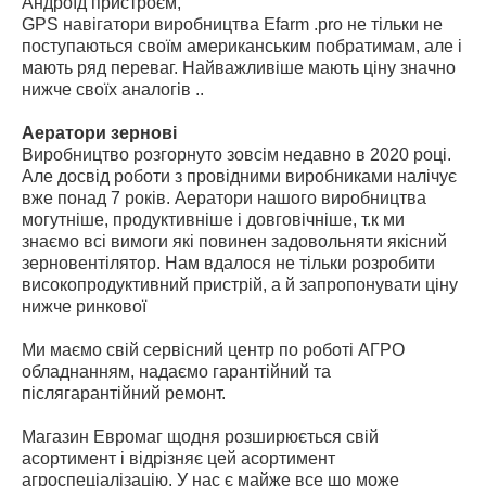
Андроїд пристроєм,
GPS навігатори виробництва Еfarm .pro не тільки не
поступаються своїм американським побратимам, але і
мають ряд переваг. Найважливіше мають ціну значно
нижче своїх аналогів ..
Аератори зернові
Виробництво розгорнуто зовсім недавно в 2020 році.
Але досвід роботи з провідними виробниками налічує
вже понад 7 років. Аератори нашого виробництва
могутніше, продуктивніше і довговічніше, т.к ми
знаємо всі вимоги які повинен задовольняти якісний
зерновентілятор. Нам вдалося не тільки розробити
високопродуктивний пристрій, а й запропонувати ціну
нижче ринкової
Ми маємо свій сервісний центр по роботі АГРО
обладнанням, надаємо гарантійний та
післягарантійний ремонт.
Магазин Евромаг щодня розширюється свій
асортимент і відрізняє цей асортимент
агроспеціалізацію. У нас є майже все що може