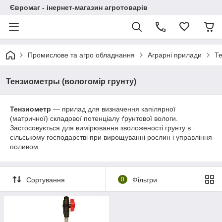
Євромаг - інернет-магазин агротоварів
Промислове та агро обладнання
Аграрні прилади
Те
Тензиометры (вологомір грунту)
Тензиометр
— прилад для визначення капілярної
(матричної) складової потенціалу ґрунтової вологи.
Застосовується для вимірювання зволоженості грунту в
сільському господарстві при вирощуванні рослин і управління
поливом.
Сортування
0
Фільтри