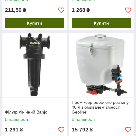
211,50
1 268
₴
₴
Купити
Купити
Преміксер робочого розчину
40 л з омивачем ємності
Фільтр лінійний Banjo
Geoline
В наявності
В наявності
1 291
15 792
₴
₴