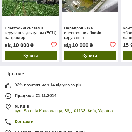
Електронні системи
Перепрошивка
Конт
керування двигуном (ECU)
електронних блоків
обро
на трактор
керування
дан
сільскогосподарської
10 000
10 000
15 
від
₴
від
₴
техніки
Купити
Купити
Про нас
93% позитивних з 14 відгуків за рік
Працює з 21.11.2014
м. Київ
вул. Євгенія Коновальця, 36д, 01133, Київ, Україна
Контакти
Сьогодні працює з 09:00 до 18:00