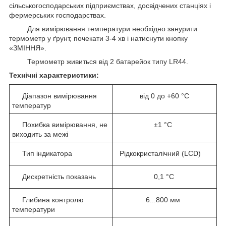
сільськогосподарських підприємствах, досвідчених станціях і
фермерських господарствах.
Для вимірювання температури необхідно занурити
термометр у ґрунт, почекати 3-4 хв і натиснути кнопку
«ЗМІННЯ».
Термометр живиться від 2 батарейок типу LR44.
Технічні характеристики:
Діапазон вимірювання
від 0 до +60 °C
температур
Похибка вимірювання, не
±1 °C
виходить за межі
Тип індикатора
Рідкокристалічний (LCD)
Дискретність показань
0,1 °C
Глибина контролю
6...800 мм
температури