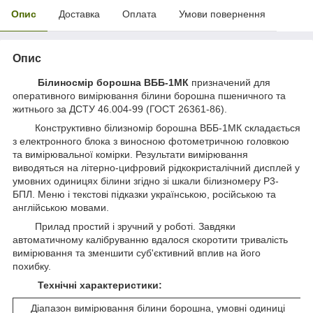
Опис
Доставка
Оплата
Умови повернення
Опис
Білиносмір борошна ВББ-1МК
призначений для
оперативного вимірювання білини борошна пшеничного та
житнього за ДСТУ 46.004-99 (ГОСТ 26361-86).
Конструктивно білизномір борошна ВББ-1МК складається
з електронного блока з виносною фотометричною головкою
та вимірювальної комірки. Результати вимірювання
виводяться на літерно-цифровий рідкокристалічний дисплей у
умовних одиницях білини згідно зі шкали білизномеру Р3-
БПЛ. Меню і текстові підказки українською, російською та
англійською мовами.
Прилад простий і зручний у роботі. Завдяки
автоматичному калібруванню вдалося скоротити тривалість
вимірювання та зменшити суб'єктивний вплив на його
похибку.
Технічні характеристики:
Діапазон вимірювання білини борошна, умовні одиниці