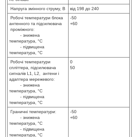
Напруга змінного струму, В
від 198 до 240
Робочі температури блока
-50
антенного та підсилювача
+60
проміжного:
- знижена
температура, °С
- підвищена
температура, °С
Робочі температури
0
спліттера, підсилювача
50
сигналів L1, L2, антени і
адаптера мережевого:
- знижена
температура, °С
- підвищена
температура, °С
Граничні температури:
-50
- знижена
+60
температура, °С
- підвищена
температура, °С