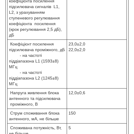
коефіцієнта посилення
підсилювача сигналів L1,
L2, з урахуванням
ступеневого регулювання
коефіцієнта посилення
(крок регулювання 2,5 дБ),
дБ
Коефіцієнт посилення
23,0±2,0
підсилювача проміжного, дБ
22,0±2,0
- на частоті
піддіапазона L1 (1593±8)
МГц
- на частоті
піддіапазона L2 (1245±8)
МГц
Напруга живлення блока
12,0±0,6
антенного та підсилювача
проміжного, В
Струм споживання блока
150
антенного, мА, не більше
Споживана потужність, Вт,
5
не більше