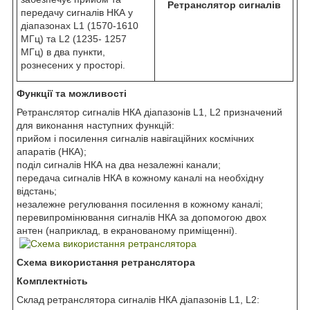
Ретранслятор сигналів
передачу сигналів НКА у
діапазонах L1 (1570-1610
МГц) та L2 (1235- 1257
МГц) в два пункти,
рознесених у просторі.
Функції та можливості
Ретранслятор сигналів НКА діапазонів L1, L2 призначений
для виконання наступних функцій:
прийом і посилення сигналів навігаційних космічних
апаратів (НКА);
поділ сигналів НКА на два незалежні канали;
передача сигналів НКА в кожному каналі на необхідну
відстань;
незалежне регулювання посилення в кожному каналі;
перевипромінювання сигналів НКА за допомогою двох
антен (наприклад, в екранованому приміщенні).
Схема використання ретранслятора
Комплектність
Склад ретранслятора сигналів НКА діапазонів L1, L2: