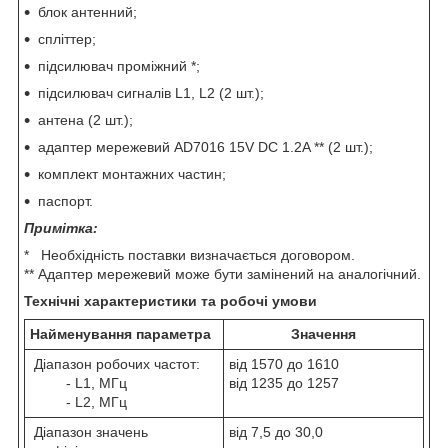
блок антенний;
спліттер;
підсилювач проміжний *;
підсилювач сигналів L1, L2 (2 шт.);
антена (2 шт.);
адаптер мережевий AD7016 15V DC 1.2A ** (2 шт.);
комплект монтажних частин;
паспорт.
Примітка:
* Необхідність поставки визначається договором.
** Адаптер мережевий може бути замінений на аналогічний.
Технічні характеристики та робочі умови
Найменування параметра
Значення
Діапазон робочих частот:
від 1570 до 1610
- L1, МГц
від 1235 до 1257
- L2, МГц
Діапазон значень
від 7,5 до 30,0