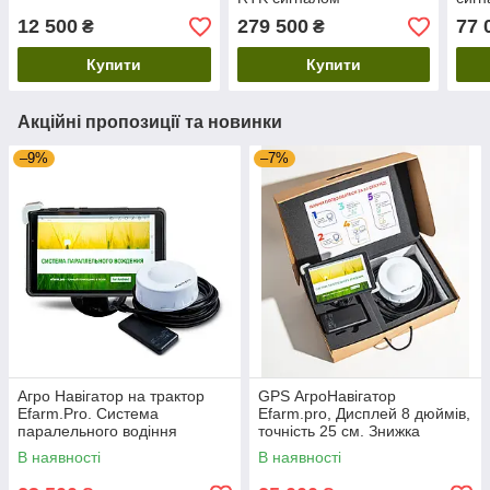
схем
12 500
279 500
77 
₴
₴
Купити
Купити
Акційні пропозиції та новинки
–9%
–7%
Агро Навігатор на трактор
GPS АгроНавігатор
Еfarm.Pro. Система
Еfarm.pro, Дисплей 8 дюймів,
паралельного водіння
точність 25 см. Знижка
+Подаруноок!
В наявності
В наявності