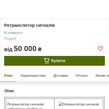
Ретранслятор сигналів
В наявності
Роздріб
50 000
від
₴
Купити
Опис
Характеристики
Доставка
Оплата
Умови п
Опис
Ретранслятор сигналів
забезпечує прийом та