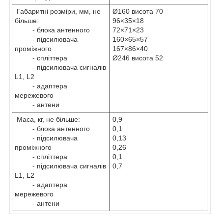
Габаритні розміри, мм, не
Ø160 висота 70
більше:
96×35×18
- блока антенного
72×71×23
- підсилювача
160×65×57
проміжного
167×86×40
- спліттера
Ø246 висота 52
- підсилювача сигналів
L1, L2
- адаптера
мережевого
- антени
Маса, кг, не більше:
0,9
- блока антенного
0,1
- підсилювача
0,13
проміжного
0,26
- спліттера
0,1
- підсилювача сигналів
0,7
L1, L2
- адаптера
мережевого
- антени