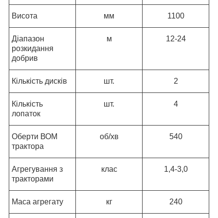
Висота
мм
1100
Діапазон
м
12-24
розкидання
добрив
Кількість дисків
шт.
2
Кількість
шт.
4
лопаток
Оберти ВОМ
об/хв
540
трактора
Агрегування з
клас
1,4-3,0
тракторами
Маса агрегату
кг
240