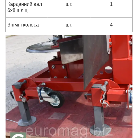
Карданний вал
шт.
1
6х8 шліц
Знімні колеса
шт.
4