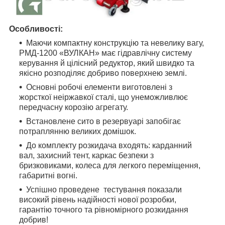
Особливості:
Маючи компактну конструкцію та невелику вагу,
РМД-1200 «ВУЛКАН» має гідравлічну систему
керування й цілісний редуктор, який швидко та
якісно розподіляє добриво поверхнею землі.
Основні робочі елементи виготовлені з
жорсткої неіржавкої сталі, що унеможливлює
передчасну корозію агрегату.
Встановлене сито в резервуарі запобігає
потраплянню великих домішок.
До комплекту розкидача входять: карданний
вал, захисний тент, каркас безпеки з
бризковиками, колеса для легкого переміщення,
габаритні вогні.
Успішно проведене тестування показали
високий рівень надійності нової розробки,
гарантію точного та рівномірного розкидання
добрив!