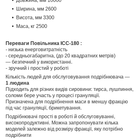
Довжина, мм 10000
Ширина, мм 2600
Висота, мм 3300
Маса, кг 2500
Переваги Повільника
ІСС-180
:
- низька енерговитратність
- середньогабаритна, (до 20 квадратних метрів)
— безпечний у використанні.
- зручний і простий у роботі
Кількість людей для обслуговування подрібнювача —
1 людина
Підходить для різних видів сировини: тирса, лушпиння,
соломи бере участь у процесі грануляції.
Призначена для подрібнення маси в меншу фракцію
під час грануляції, брикетування.
Подрібнювачі
прості в роботі й обслуговуванні,
високопродуктивні. Можна запропонувати кілька
моделей залежно від розміру фракції, яку потрібно
подрібнити