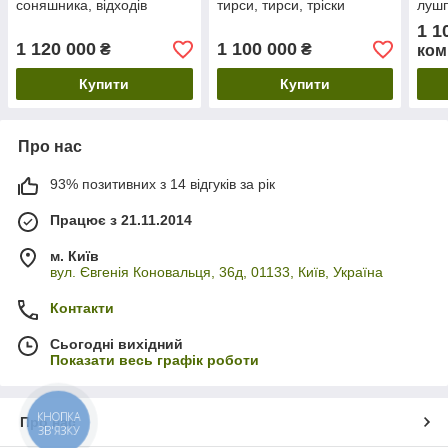
соняшника, відходів
тирси, тирси, тріски
лушп
елеватора.
пшен
1 1
1 120 000
1 100 000
₴
₴
ком
Купити
Купити
Про нас
93% позитивних з 14 відгуків за рік
Працює з 21.11.2014
м. Київ
вул. Євгенія Коновальця, 36д, 01133, Київ, Україна
Контакти
Сьогодні вихідний
Показати весь графік роботи
КНОПКА
Про нас
ЗВ'ЯЗКУ