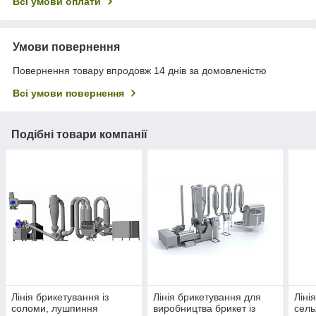
Всі умови оплати
Умови повернення
Повернення товару впродовж 14 днів за домовленістю
Всі умови повернення
Подібні товари компанії
Лінія брикетування із
Лінія брикетування для
Ліні
соломи, лушпиння
виробництва брикет із
сель