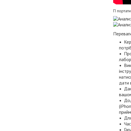
П портати
Переваги
Кер
потрі
Про
лабор
Вик
інстр
натис
дати 
Дан
вашом
Дод
(iPho
прийм
Для
Час
Гар