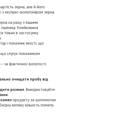
артість зерна, але й його
ж з експрес-вологоміром зерна.
ерна на ряду з іншими
а пшениці. Клейковина
 тільки в застосунку
.
ур і показник якості, що
 що слугує показником
 — за фактичної вологості.
ально очищати пробу від
дити розмел
. Використовуйте
іння.
розмел
продукту за допомогою
хідну велику кількість помелу