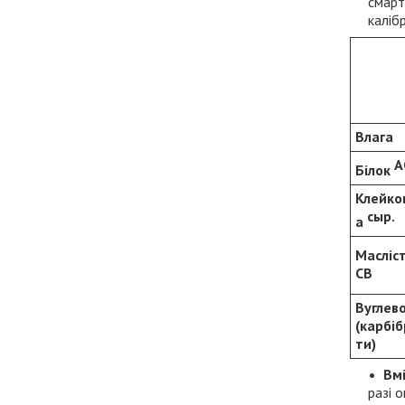
смарт
каліб
Влага
А
Білок
Клейко
сыр.
а
Масліс
СВ
Вуглев
(карбі
ти)
Вмі
разі 