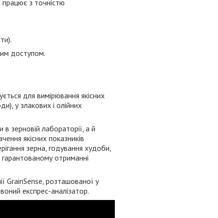
о працює з точністю
ти).
ним доступом.
ується для вимірювання якісних
ди), у злакових і олійних
 в зерновій лабораторії, а й
чення якісних показників
ерігання зерна, годування худоби,
у гарантованому отриманні
ї GrainSense, розташованої у
рвоний експрес-аналізатор.