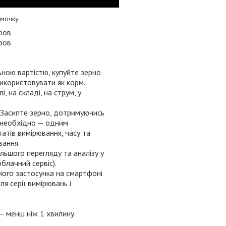
умочку
ьною вартістю, купуйте зерно
використовувати як корм.
 на складі, на струм, у
. Засипте зерно, дотримуючись
о необхідно — одним
атів вимірювання, часу та
вання.
льшого перегляду та аналізу у
блачний сервіс).
ого застосунка на смартфоні
ля серії вимірювань і
— менш ніж 1 хвилину.