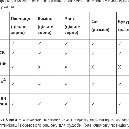
фона та мобільного застосунка GrainSense ви можете вимкнути а
рування.
Пшениця
Ячмінь
Рапс
Соя
Куку
(цільне
(цільне
(цільне
(размол)
(раз
зерно)
зерно)
зерно)
✓
✓
✓
✓
✓
СВ
✓
✓
✓
✓
✓
вин
✓
Х
Х
Х
Х
А
ть
✓
✓
✓
✓
✓
оди
брид
✓
✓
✓
✓
✓
ст білка
— основний показник якості зерна для фермерів, які ви
оптимізації кормового раціону для худоби. Грає ключову позицію 