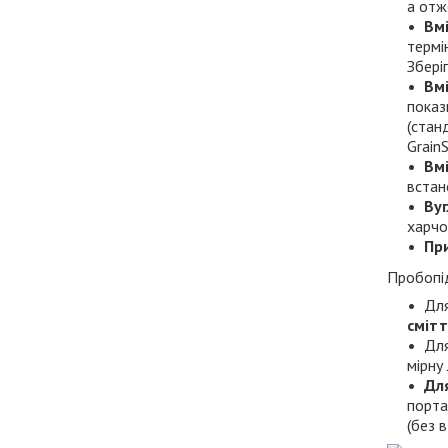
а отже
Вм
термі
Збері
Вм
показ
(стан
Grain
Вмі
встан
Вуг
харчо
Пр
Пробопі
Для
смітт
Для
мірну
Для
порта
(без 