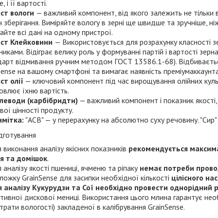
, і її вартості.
іст вологи
— важливий компонент, від якого залежить не тільки в
н зберігання. Виміряйте вологу в зерні ще швидше та зручніше, ні
гайте всі дані на одному пристрої.
іст Клейковини
— Використовується для розрахунку класності з
никами. Відіграє велику роль у формуванні партій і вартості зерн
дарт відмивання ручним методом ГОСТ 13586.1-68). Відбивається
Sense на вашому смартфоні та вимагає наявність преміумаккаунта
ст олії
— ключовий компонент під час вирощування олійних культ
овлює їхню вартість.
леводи (карбібридти)
— важливий компонент і показник якості,
вої цінності продукту.
имітка:
"АСВ" — у перерахунку на абсолютно суху речовину. "Сир"
дготування
 виконання аналізу якісних показників
рекомендується максим
я та домішок
.
 аналізу якості пшениці, ячменю та ріпаку
немає потреби прово
 ложку GrainSense для засипки необхідної кількості
цілісного нас
 аналізу Кукурудзи та Сої необхідно провести однорідний 
тивної дискової мениці
.
Використання цього млина гарантує необ
втрати вологості) закладеної в калібрування GrainSense.