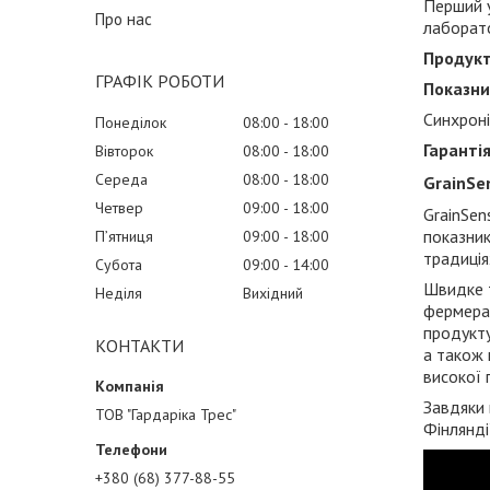
Перший у
Про нас
лаборат
Продук
ГРАФІК РОБОТИ
Показни
Синхроні
Понеділок
08:00
18:00
Гаранті
Вівторок
08:00
18:00
Середа
08:00
18:00
GrainSe
Четвер
09:00
18:00
GrainSen
показник
Пʼятниця
09:00
18:00
традиція
Субота
09:00
14:00
Швидке т
Неділя
Вихідний
фермерам
продукту
КОНТАКТИ
а також 
високої 
Завдяки 
ТОВ "Гардаріка Трес"
Фінлянді
+380 (68) 377-88-55