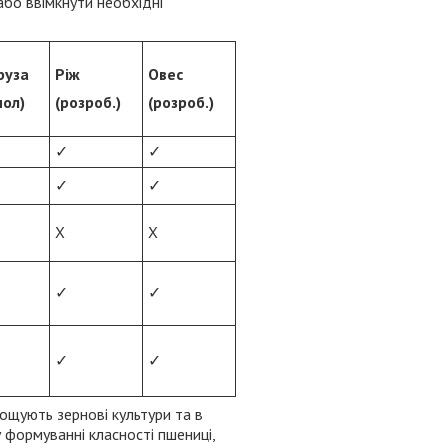
бо ввімкнути необхідні
руза
Ріж
Овес
мол)
(розроб.)
(розроб.)
✓
✓
✓
✓
Х
Х
✓
✓
✓
✓
рощують зернові культури та в
у формуванні класності пшениці,