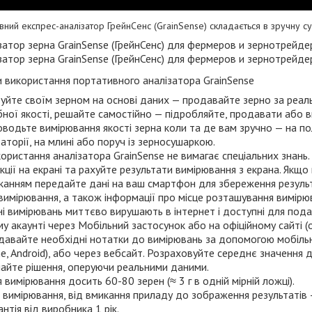
вний експрес-аналізатор ГрейнСенс (GrainSense) складається в зручну с
 використання портативного аналізатора GrainSense
уйте своїм зерном на основі даних — продавайте зерно за реал
бної якості, решайте самостійно — підробляйте, продавати або 
водьте вимірювання якості зерна коли та де вам зручно — на полі,
аторії, на млині або поруч із зерносушаркою.
ористання аналізатора GrainSense не вимагає спеціальних знань
укції на екрані та рахуйте результати вимірювання з екрана. Якщ
канням передайте дані на ваш смартфон для збереження результ
вимірювання, а також інформації про місце розташування вимірю
і вимірювань миттєво вирушають в інтернет і доступні для пода
у акаунті через Мобільний застосунок або на офіційному сайті (о
авайте необхідні нотатки до вимірювань за допомогою мобільн
ne, Android), або через вебсайт. Розраховуйте середнє значення д
айте рішення, оперуючи реальними даними.
 вимірювання досить 60-80 зерен (≈ 3 г в одній мірній ложці).
 вимірювання, від вмикання приладу до зображення результатів 
антія від виробника 1 рік.