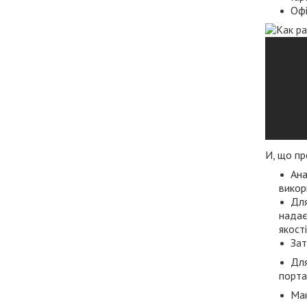
Офі
И
, що пр
Ана
викор
Для
надає
якост
Зат
Для
порта
Мак