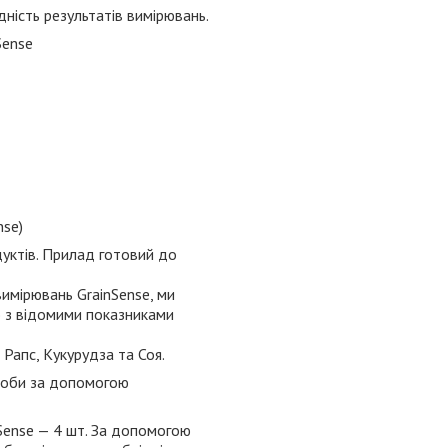
дність результатів вимірювань.
nse)
уктів. Прилад готовий до
вимірювань GrainSense, ми
ю з відомими показниками
 Рапс, Кукурудза та Соя.
роби за допомогою
Sense — 4 шт. За допомогою