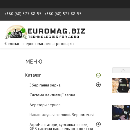
+380 (68) 377-88-55
+380 (68) 577-88-55
Євромаг - інернет-магазин агротоварів
Каталог
Зберігання зерна
Система вентиляції зерна
Аератори зернові
Навантажувачі зернові. Зернометачі
АгроНавігатори, курсовказівники,
GPS системи паралельного водіння