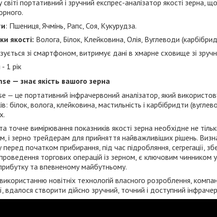
 світі портативний і зручний експрес-аналізатор якості зерна, щ
орного.
ти
: Пшениця, Ячмінь, Рапс, Соя, Кукурудза.
ки якості:
Волога, Білок, Клейковина, Олія, Вуглеводи (карбібрид
зується зі смартфоном, витримує дані в хмарне сховище зі зруч
я
- 1 рік
nse — знає якість вашого зерна
se — це портативний інфрачервоний аналізатор, який використов
ів: білок, волога, клейковина, мастильність і карбібридти (вуглево
х.
а точне вимірювання показників якості зерна необхідне не тільки
, і зерно трейдерам для прийняття найважливіших рішень. Визна
 перед початком прибирання, під час підробляння, сегрегації, зб
проведення торгових операцій із зерном, є ключовим чинником 
прибутку та впевненому майбутньому.
використанню новітніх технологій власного розроблення, компані
ї, вдалося створити дійсно зручний, точний і доступний інфраче