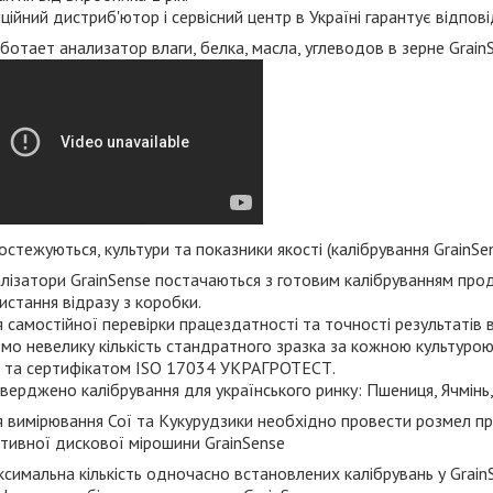
ційний дистриб'ютор і сервісний центр в Україні гарантує відпові
остежуються, культури та показники якості (калібрування GrainSe
лізатори GrainSense постачаються з готовим калібруванням прод
истання відразу з коробки.
 самостійної перевірки працездатності та точності результатів 
мо невелику кількість стандратного зразка за кожною культуро
і та сертифікатом ISO 17034 УКРАГРОТЕСТ.
верджено калібрування для українського ринку: Пшениця, Ячмінь,
 вимірювання Сої та Кукурудзики необхідно провести розмел п
тивної дискової мірошини
GrainSense
симальна кількість одночасно встановлених калібрувань у Grain