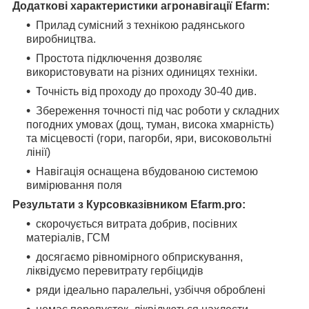
Додаткові характеристики агронавігації Еfarm:
Прилад сумісний з технікою радянського
виробництва.
Простота підключення дозволяє
використовувати на різних одиницях техніки.
Точність від проходу до проходу 30-40 див.
Збереження точності під час роботи у складних
погодних умовах (дощ, туман, висока хмарність)
та місцевості (гори, пагорби, яри, високовольтні
лінії)
Навігація оснащена вбудованою системою
вимірювання поля
Результати з Курсовказівником Еfarm.pro:
скорочується витрата добрив, посівних
матеріалів, ГСМ
досягаємо рівномірного обприскування,
ліквідуємо перевитрату гербіцидів
ряди ідеально паралельні, узбіччя оброблені