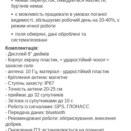
немає перепусток, ліквідуються нахлести,
бур'янів немає
є можливість працювати в умовах поганої
видимості, збільшуємо робочий день на 20-40%, є
режим нічної роботи
поля обміряні, дані оброблені та
систематизовані
Комплектація:
- Дисплей 8" дюймів
- Корпус екрану пластик, + ударостійкий чохол +
захисне скло
- антена: 10 Гц, матеріал - ударостійкий пластик
- Кріплення антени: магнітне
- Ступінь захисту: IP67
- Точність антени 20-25 см
- приймає до 32 супутників
- Зв'язок із супутниками до 10 с
- Робота із сигналами: GPS, ГЛОНАСС
- Передача даних: bluetooth
- Рекомендовані роботи: обприскування, внесення
добрив.
- Оновлення ПЗ: встановлюється на планшет,