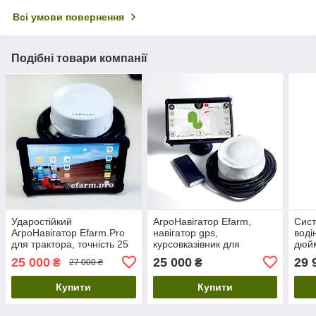
Всі умови повернення
Подібні товари компанії
Ударостійкий
АгроНавігатор Еfarm,
Сист
АгроНавігатор Еfarm.Pro
навігатор gps,
воді
для трактора, точність 25
курсовказівник для
дюйм
см. Система
трактора + Дисплей 8"
с/г 
25 000
25 000
29 
₴
₴
27 000 ₴
паралельного водіння
(дюймів), точність антени
25 см, 10 Гц
Купити
Купити