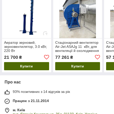
Аератор зерновий,
Стаціонарний вентилятор
Стац
зерновентилятор, 3.0 кВт,
Aiг-Jet ASAJg 11 кВт, для
Aiг-
220 Вт
вентиляції й охолодження
вент
зерна
зерн
21 700
77 261
57 
₴
₴
Купити
Купити
Про нас
93% позитивних з 14 відгуків за рік
Працює з 21.11.2014
м. Київ
вул. Євгенія Коновальця, 36д, 01133, Київ, Україна