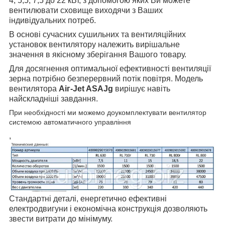
4, 5,5, 7,5 до 22 кВт, з допомогою яких Ви можете
вентилювати сховище виходячи з Ваших
індивідуальних потреб.
В основі сучасних сушильних та вентиляційних
установок вентилятору належить вирішальне
значення в якісному зберігання Вашого товару.
Для досягнення оптимальної ефективності вентиляції
зерна потрібно безперервний потік повітря. Модель
вентилятора
Аіг-Jet ASAJg
вирішує навіть
найскладніші завдання.
При необхідності ми можемо доукомплектувати вентилятор
системою автоматичного управління
,
Стандартні деталі, енергетично ефективні
електродвигуни і економічна конструкція дозволяють
звести витрати до мінімуму.