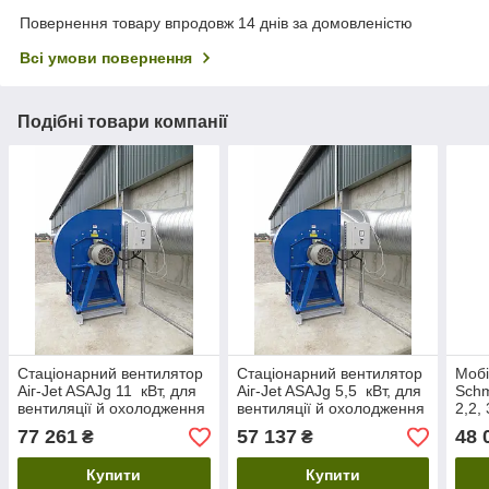
Повернення товару впродовж 14 днів за домовленістю
Всі умови повернення
Подібні товари компанії
Стаціонарний вентилятор
Стаціонарний вентилятор
Мобі
Aiг-Jet ASAJg 11 кВт, для
Aiг-Jet ASAJg 5,5 кВт, для
Schm
вентиляції й охолодження
вентиляції й охолодження
2,2,
зерна
зерна
охол
77 261
57 137
48 
₴
₴
Купити
Купити