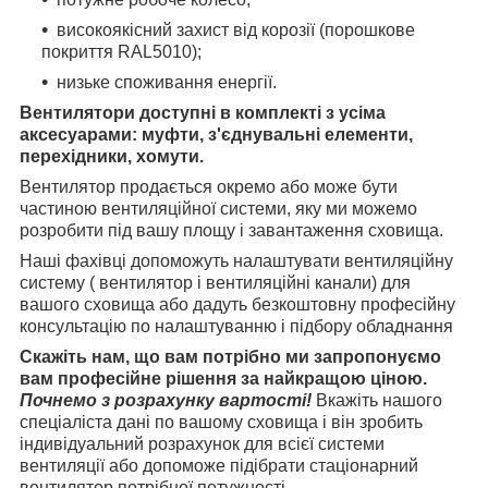
високоякісний захист від корозії (порошкове
покриття RAL5010);
низьке споживання енергії.
Вентилятори доступні в комплекті з усіма
аксесуарами: муфти, з'єднувальні елементи,
перехідники, хомути.
Вентилятор продається окремо або може бути
частиною вентиляційної системи, яку ми можемо
розробити під вашу площу і завантаження сховища.
Наші фахівці допоможуть налаштувати вентиляційну
систему ( вентилятор і вентиляційні канали) для
вашого сховища або дадуть безкоштовну професійну
консультацію по налаштуванню і підбору обладнання
Скажіть нам, що вам потрібно ми запропонуємо
вам професійне рішення за найкращою ціною.
Почнемо з розрахунку вартості!
Вкажіть нашого
спеціаліста дані по вашому сховища і він зробить
індивідуальний розрахунок для всієї системи
вентиляції або допоможе підібрати стаціонарний
вентилятор потрібної потужності