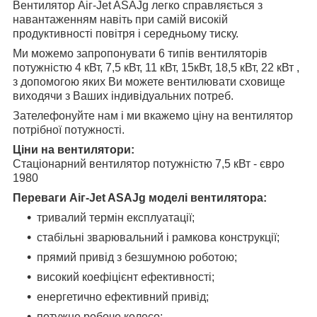
Вентилятор Аіг-Jet ASAJg легко справляється з
навантаженням навіть при самій високій
продуктивності повітря і середньому тиску.
Ми можемо запропонувати 6 типів вентиляторів
потужністю 4
кВт
,
7,5
кВт
, 11
кВт
, 15
кВт
, 18,5
кВт
, 22
кВт
,
з допомогою яких Ви можете вентилювати сховище
виходячи з Ваших індивідуальних потреб.
Зателефонуйте нам і ми вкажемо ціну на вентилятор
потрібної потужності.
Ціни на вентилятори:
Стаціонарний вентилятор потужністю 7,5 кВт - євро
1980
Переваги
Аіг-Jet ASAJg
моделі вентилятора:
тривалий термін експлуатації;
стабільні зварювальний і рамкова конструкції;
прямий привід з безшумною роботою;
високий коефіцієнт ефективності;
енергетично ефективний привід;
потужне робоче колесо;