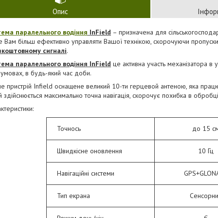
Опис
Інфор
тема паралельного водіння
InField
– призначена для сільськогосподар
Вам більш ефективно управляти Вашої технікою, скорочуючи пропуски 
зкоштовному сигналі
.
ема паралельного водіння InField
це активна участь механізатора в 
умовах, в будь-який час доби.
е пристрій Infield оснащене великий 10-ти герцевой антеною, яка прац
й здійснюється максимально точна навігація, скорочує похибка в обробці
ктеристики:
Точнось
до 15 с
Швидкісне оновлення
10 Гц
Навігаційні системи
GPS+GLON
Тип екрана
Сенсорн
Режим день/ніч
Є