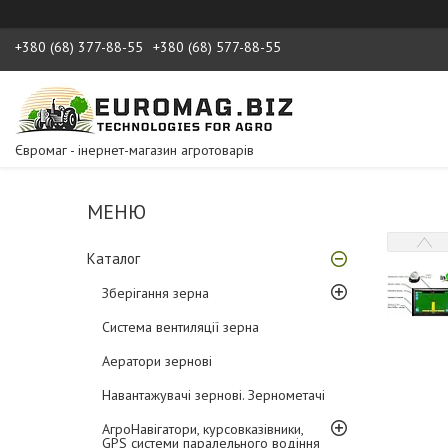
+380 (68) 377-88-55
+380 (68) 577-88-55
Євромаг - інернет-магазин агротоварів
Каталог
Зберігання зерна
Система вентиляції зерна
Аератори зернові
Навантажувачі зернові. Зернометачі
АгроНавігатори, курсовказівники,
GPS системи паралельного водіння