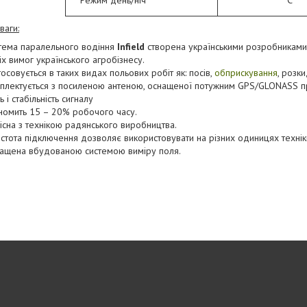
ваги:
тема паралельного водіння
Infield
створена українськими розробниками 
іх вимог українського агробізнесу.
тосовується в таких видах польових робіт як: посів,
обприскування
, розки
плектується з посиленою антеною, оснащеної потужним GPS/GLONASS п
ь і стабільність сигналу
номить 15 – 20% робочого часу.
існа з технікою радянського виробництва.
стота підключення дозволяє використовувати на різних одиницях технік
ащена вбудованою системою виміру поля.