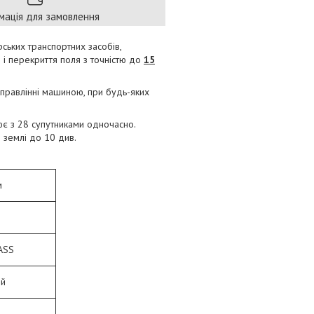
мація для замовлення
ських транспортних засобів,
і перекриття поля з точністю до
15
управлінні машиною, при будь-яких
ює з 28 супутниками одночасно.
 землі до 10 див.
м
ASS
ий