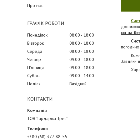
Про нас
Сис
ГРАФІК РОБОТИ
допоможе 
см на бе
Понеділок
08:00
18:00
Сист
Вівторок
08:00
18:00
погодних 
Середа
08:00
18:00
Кожн
Четвер
09:00
18:00
Завдяки ї
Пʼятниця
09:00
18:00
Хара
Субота
09:00
14:00
Неділя
Вихідний
КОНТАКТИ
ТОВ "Гардаріка Трес"
+380 (68) 377-88-55