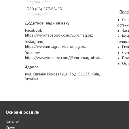
Telegram, Viber
+380 (68) 577-88-55
Пере
Telegram, Viber
Сис
останн
Facebook
Зас
https://www.facebook.com/Euromag.biz
Ком
точніст
Instagram
https://www.instagram/euromag.biz
Еко
Сум
Youtube
https://www.youtube.com/@euromag_ukraine
Про
Осн
вул. Євгенія Коновальця, 36д, 01133, Київ,
Україна
Основні розділи
Каталог
Статті