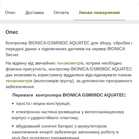
Опис
Доставка
Оплата
Умови повернення
Опис
Контролер BIONICA GSM08DC AQUATEC для збору, обробки і
передачі даних з підключених датчиків на сервер BIONICA
Server.
На відміну від звичайних
тензиометрів
, котрим необхідно
фізична присутність, контролер BIONICA GSM08DC AQUATEC
дає можливість користувачу віддалено відслідковувати покази
тензиометрів
(вологомірів грунту), за допомогою програмного
забезпечення.
Переваги контролера BIONICA GSM08DC AQUATEC:
проста і міцна конструкція;
електронна частина розміщена у вологозахищеному
корпусі з ударостійкого пластику;
вбудований сонячні батареї з акумулятором
накопичення енергії забезпечує автономну роботу в
полі без додаткого паідживлення;