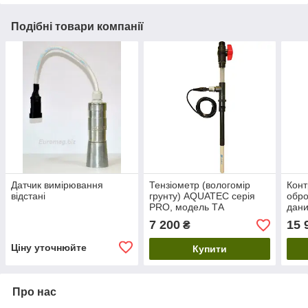
Подібні товари компанії
Датчик вимірювання
Тензіометр (вологомір
Конт
відстані
грунту) AQUATEC серія
обро
PRO, модель ТА
дан
7 200
15 
₴
Ціну уточнюйте
Купити
Про нас